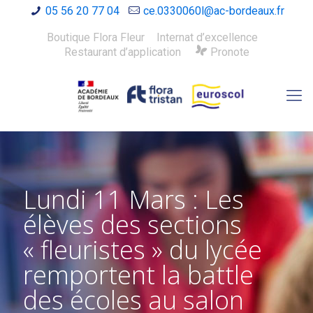
05 56 20 77 04
ce.0330060l@ac-bordeaux.fr
Boutique Flora Fleur
Internat d’excellence
Restaurant d’application
Pronote
Lundi 11 Mars : Les
élèves des sections
« fleuristes » du lycée
remportent la battle
des écoles au salon