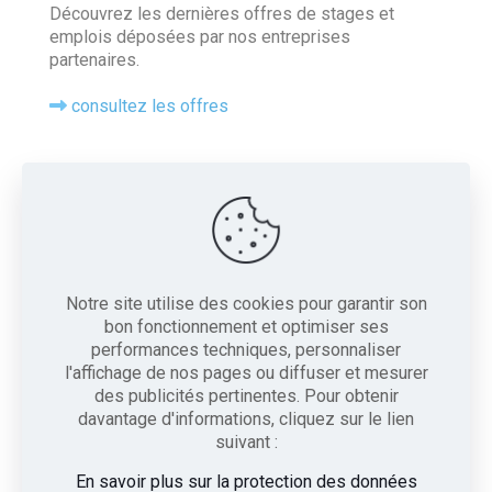
Découvrez les dernières offres de stages et
emplois déposées par nos entreprises
partenaires.
consultez les offres
Contact
Tel : 05 56 20 77 04
16 Chemin de la Chausse, 33360 Camblanes-et-
Meynac
Notre site utilise des cookies pour garantir son
bon fonctionnement et optimiser ses
Contactez-nous
performances techniques, personnaliser
ce.0330060L@ac-bordeaux.fr
l'affichage de nos pages ou diffuser et mesurer
des publicités pertinentes. Pour obtenir
Instagram
LinkedIn
WhatsApp
davantage d'informations, cliquez sur le lien
suivant :
En savoir plus sur la protection des données