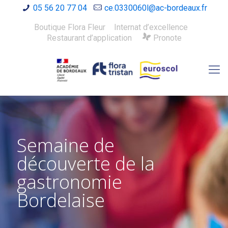
05 56 20 77 04
ce.0330060l@ac-bordeaux.fr
Boutique Flora Fleur
Internat d’excellence
Restaurant d’application
Pronote
Semaine de
découverte de la
gastronomie
Bordelaise