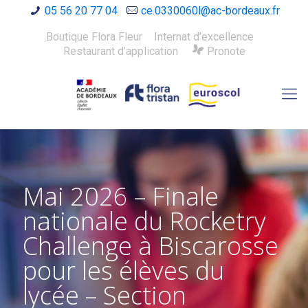
05 56 20 77 04
ce.0330060l@ac-bordeaux.fr
Boutique Flora Fleur
Internat d’excellence
Restaurant d’application
Pronote
Mai 2026 – Finale
nationale du Rocketry
Challenge à Biscarosse
pour les élèves du
lycée – Section