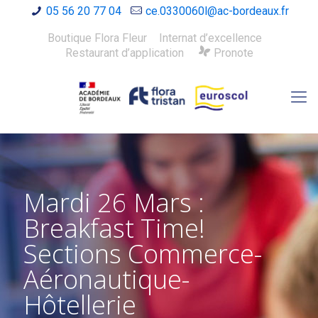
05 56 20 77 04
ce.0330060l@ac-bordeaux.fr
Boutique Flora Fleur
Internat d’excellence
Restaurant d’application
Pronote
Mardi 26 Mars :
Breakfast Time!
Sections Commerce-
Aéronautique-
Hôtellerie