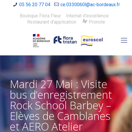
05 56 20 77 04
ce.0330060l@ac-bordeaux.fr
Boutique Flora Fleur
Internat d’excellence
Restaurant d’application
Pronote
Mardi 27 Mai : Visite
bus d’enregistrement
Rock School Barbey –
Elèves de Camblanes
et AERO Atelier